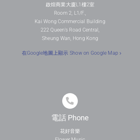
啟煌商業大廈
L1
樓
2
室
Room 2, L1/F.,
Kai Wong Commercial Building
222 Queen’s Road Central,
Sheung Wan, Hong Kong
在Google地圖上顯示 Show on Google Map
電話 Phone
花好音樂
Flower Music