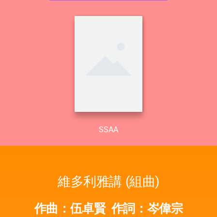
SSAA
維多利雅講 (組曲)
作曲：伍卓賢
作詞：岑偉宗