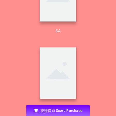
SA
SSA
樂譜購買 Score Purchase