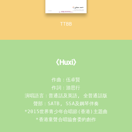
TTBB
《Huxi》
作曲：伍卓賢

作詞：游思行

演唱語言：普通話及英語, 全普通話版

*2015世界青少年合唱節(香港)主題曲
*香港童聲合唱協會委約創作