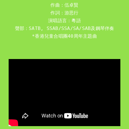
作曲：伍卓賢

作詞：游思行

演唱語言：粵語

*香港兒童合唱團40周年主題曲