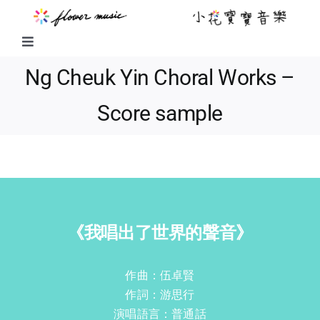
Skip
to
content
Toggle
Navigation
Ng Cheuk Yin Choral Works –
FUSION MUSIC
Score sample
KIDS MUSIC
LITTLE FLOWER KIDS MUSIC
LITTLE FLOWER CHOIR
《我唱出了世界的聲音》
CHORAL WORKS
作曲：伍卓賢

作詞：游思行

演唱語言：普通話

ABOUT US