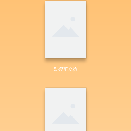
5. 榮華立搶