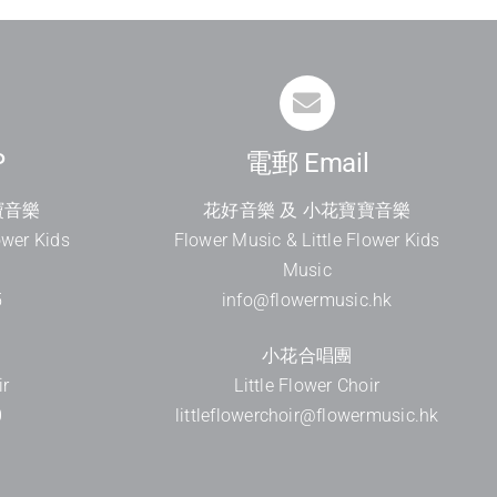
P
電郵 Email
寶音樂
花好音樂 及 小花寶寶音樂
ower Kids
Flower Music & Little Flower Kids
Music
5
info@flowermusic.hk
小花合唱團
ir
Little Flower Choir
0
littleflowerchoir@flowermusic.hk