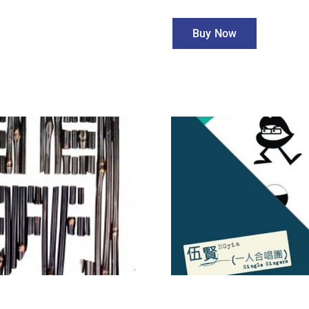
Buy Now
Single Singers
Opus